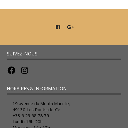
SUIVEZ-NOUS
Facebook
Instagram
HORAIRES & INFORMATION
19 avenue du Moulin Marcille,
49130 Les Ponts-de-Cé
+33 6 29 68 78 79
Lundi : 16h-20h
Mercredi : 14h-17h