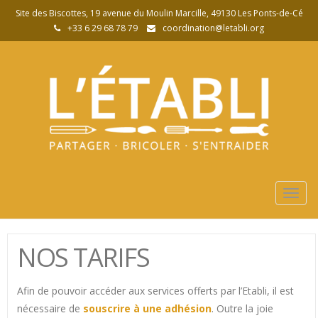
Site des Biscottes, 19 avenue du Moulin Marcille, 49130 Les Ponts-de-Cé
+33 6 29 68 78 79
coordination@letabli.org
Togg
navig
NOS TARIFS
Afin de pouvoir accéder aux services offerts par l’Etabli, il est
nécessaire de
souscrire à une adhésion
. Outre la joie