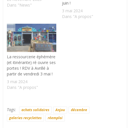
juin !
Dans "News"
3 mai 2024
Dans "A propos"
La ressourcerie éphémère
(et itinérante) ré ouvre ses
portes ! RDV à Avrillé à
partir de vendredi 3 mai !
3 mai 2024
Dans "A propos"
Tags:
achats solidaires
Anjou
décembre
galeries recyclettes
réemploi