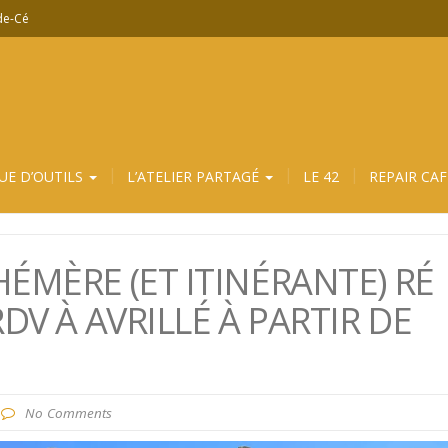
-de-Cé
UE D’OUTILS
L’ATELIER PARTAGÉ
LE 42
REPAIR CAF
ÉMÈRE (ET ITINÉRANTE) RÉ
DV À AVRILLÉ À PARTIR DE
No Comments