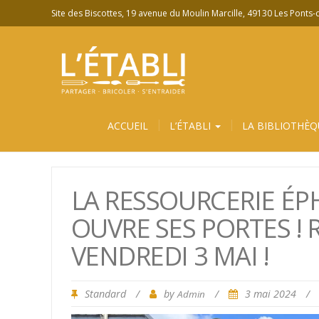
Site des Biscottes, 19 avenue du Moulin Marcille, 49130 Les Ponts
ACCUEIL
L’ÉTABLI
LA BIBLIOTHÈQ
LA RESSOURCERIE ÉPH
OUVRE SES PORTES ! R
VENDREDI 3 MAI !
Standard
/
by
/
3 mai 2024
/
Admin