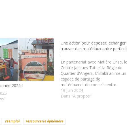
Une action pour déposer, échanger 
trouver des matériaux entre particul
!
En partenariat avec Matière Grise, l
Centre Jacques Tati et la Régie de
Quartier d'Angers, L'Etabli anime un
espace de partage de
matériaux et de conseils entre
année 2025 !
particuliers au 42. Vous pourrez am
19 juin 2024
2025
des matériaux qui ne vous servent
Dans "A propos"
ws"
plus et en dénicher qui pourraient v
servir !ça se passe au 42 (42 rue Hen
Hamelin à Belle-Beille - Angers).
De 10h…
réemploi
ressourcerie éphémère