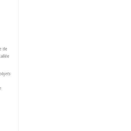
e de
allée
objets
e