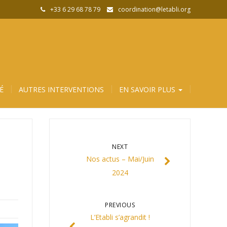
+33 6 29 68 78 79
coordination@letabli.org
É
AUTRES INTERVENTIONS
EN SAVOIR PLUS
NEXT
Nos actus – Mai/Juin
2024
PREVIOUS
L’Etabli s’agrandit !