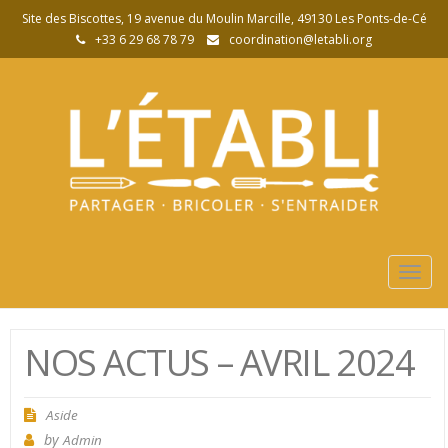
Site des Biscottes, 19 avenue du Moulin Marcille, 49130 Les Ponts-de-Cé
+33 6 29 68 78 79
coordination@letabli.org
Togg
navig
NOS ACTUS – AVRIL 2024
Aside
by
Admin