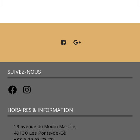
SUIVEZ-NOUS
Facebook
Instagram
HORAIRES & INFORMATION
19 avenue du Moulin Marcille,
49130 Les Ponts-de-Cé
+33 6 29 68 78 79