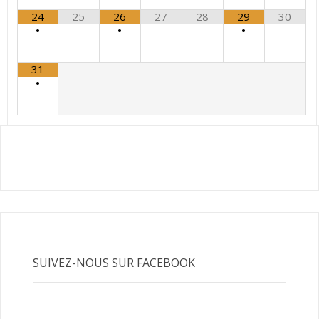
24
25
26
27
28
29
30
•
•
•
31
•
SUIVEZ-NOUS SUR FACEBOOK