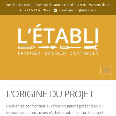
Site des Biscottes, 19 avenue du Moulin Marcille, 49130 Les Ponts-de-Cé
+33 6 29 68 78 79
coordination@letabli.org
Togg
navig
L’ORIGINE DU PROJET
C’est en se confrontant aux trois situations présentées ci-
dessous que nous avons réalisé le potentiel d’un tel projet :