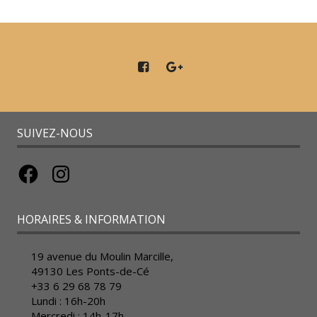
SUIVEZ-NOUS
Facebook
Instagram
HORAIRES & INFORMATION
19 avenue du Moulin Marcille,
49130 Les Ponts-de-Cé
+33 6 29 68 78 79
Lundi : 16h-20h
Mercredi : 14h-17h