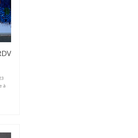
RDV
23
e à