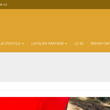
-de-Cé
UE D’OUTILS
L’ATELIER PARTAGÉ
LE 42
REPAIR CAF