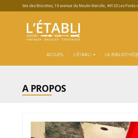
Site des Biscottes, 19 avenue du Moulin Marcille, 49130 Les Ponts
ACCUEIL
L’ÉTABLI
LA BIBLIOTHÈQ
A PROPOS