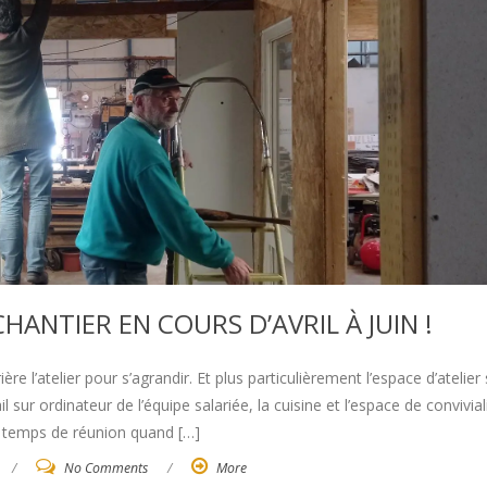
CHANTIER EN COURS D’AVRIL À JUIN !
ière l’atelier pour s’agrandir. Et plus particulièrement l’espace d’atelier
l sur ordinateur de l’équipe salariée, la cuisine et l’espace de conviviali
les temps de réunion quand […]
/
No Comments
/
More